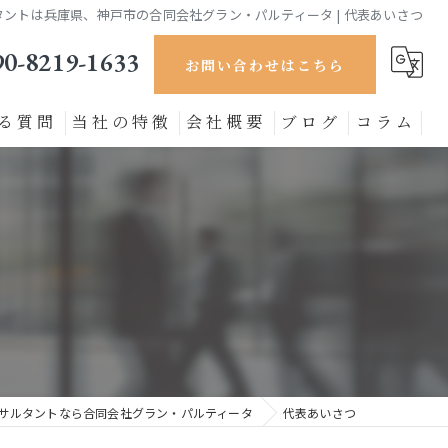
ルタントは兵庫県、神戸市の合同会社グラン・パルティータ | 代表あいさつ
90-8219-1633
お問い合わせはこちら
る質問
当社の特徴
会社概要
ブログ
コラム
セキュリティ対策
製造業
ECサイト
小売り
DX推進
ンサルタントなら合同会社グラン・パルティータ
代表あいさつ