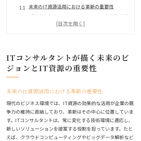
未来のIT資源活用における革新の重要性
デジタルトランスフォーメーションを支えるビ
ジョン
ITコンサルタントの役割とその未来への影響
戦略的視点から見るIT資源の意義
未来志向のIT資源管理のアプローチ
ITコンサルタントが描く未来のビ
競争力を維持するためのIT資源戦略
ジョンとIT資源の重要性
IT資源を最大限に活用するためのITコンサルタント
のアプローチ
未来のIT資源活用における革新の重要性
IT資源活用のための戦略的プランニング
効果的なIT資源配分の技術
現代のビジネス環境では、IT資源の効果的な活用が企業の競
競争力強化のためのIT資源の最適化
争力の維持に直結しており、革新はその中心に位置していま
す。ITコンサルタントは、常に変化する技術環境に適応し、
ITコンサルタントによるアプローチの多様性
新しいソリューションを提案する役割を担っています。たと
IT資源管理における革新と効率
えば、クラウドコンピューティングやビッグデータ解析など
最新技術の導入によるIT資源の強化