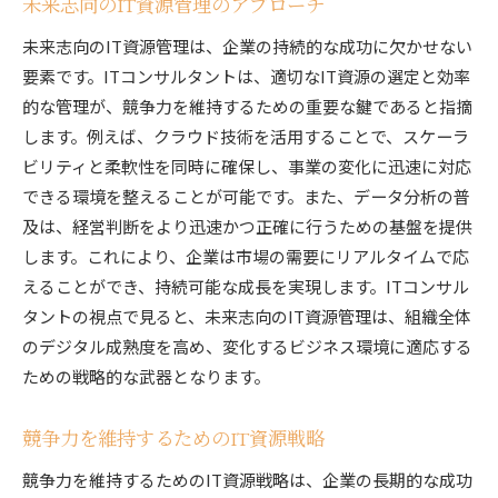
未来志向のIT資源管理のアプローチ
問題解決におけるイノベーションの重要性
実践的なIT資源活用による課題解決の事例
未来志向のIT資源管理は、企業の持続的な成功に欠かせない
未来を見据えたIT資源の活用法を探るITコンサルタ
要素です。ITコンサルタントは、適切なIT資源の選定と効率
ントの洞察
的な管理が、競争力を維持するための重要な鍵であると指摘
します。例えば、クラウド技術を活用することで、スケーラ
次世代IT資源の活用法に関する洞察
ビリティと柔軟性を同時に確保し、事業の変化に迅速に対応
未来のトレンドを見据えたIT戦略の提案
できる環境を整えることが可能です。また、データ分析の普
ITコンサルタントが予測する資源管理の未来
及は、経営判断をより迅速かつ正確に行うための基盤を提供
未来を創造するためのIT資源の革新
します。これにより、企業は市場の需要にリアルタイムで応
未来への展望を実現するためのIT資源活用法
えることができ、持続可能な成長を実現します。ITコンサル
新しい時代に向けたIT資源管理のビジョン
タントの視点で見ると、未来志向のIT資源管理は、組織全体
のデジタル成熟度を高め、変化するビジネス環境に適応する
ための戦略的な武器となります。
競争力を維持するためのIT資源戦略
競争力を維持するためのIT資源戦略は、企業の長期的な成功