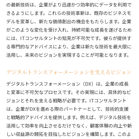
の最新技術は、企業がより迅速かつ効率的にデータを利用で
企業の競争力を高めるためのITコンサルタントの専
きるようにします。これらの技術革新は、既存のビジネスモ
門知識
デルを変革し、新たな価値創出の機会をもたらします。企業
専門知識を活かした競争力強化戦略
がこのような変化を受け入れ、持続可能な成長を遂げるため
ITコンサルタントが提案する革新的ソリューシ
には、ITコンサルタントの知見が不可欠です。彼らが提供す
ョン
る専門的なアドバイスにより、企業は新たな技術を最大限に
活用し、未来のビジョンを実現することが可能となります。
データ分析を通じた競争力の向上
IT資源管理における専門的視点の重要性
デジタルトランスフォーメーションを支えるビジョン
競争力のあるITインフラの構築方法
デジタルトランスフォーメーション（DX）は、企業の成長
専門知識を活用した持続的成長戦略
と変革に不可欠なプロセスです。その実現には、具体的なビ
ITコンサルタントが提案する持続可能な未来へのス
ジョンとそれを支える戦略が必要です。ITコンサルタント
テップ
は、企業がDXを進める際のパートナーとして、技術的支援
持続可能な発展を促進するIT資源戦略
と戦略的アドバイスを提供します。例えば、デジタル技術を
環境に配慮したIT資源管理の手法
活用して効率を向上させるだけでなく、顧客体験の向上や新
長期的視野から見た未来のIT資源
しい収益源の開拓を目指したビジョンを構築します。このよ