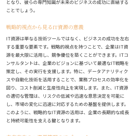
となり、彼らの専門知識が未来のビジネスの成功に直結する
IT資源を活用した成長戦略の策定
ことでしょう。
イノベーションを促進するIT資源活用の手法
新しいビジネスチャンスを創出するITコンサル
戦略的視点から見るIT資源の意義
タントの視点
IT資源は単なる技術ツールではなく、ビジネスの成功を左右
ビジネスの次なるフェーズを見据えたIT戦略
する重要な要素です。戦略的視点を持つことで、企業はIT資
未来のビジネスを切り開くためのITコンサルタ
源を最大限に活用し、競争優位を築くことができます。ITコ
ントの役割
ンサルタントは、企業のビジョンに基づいて最適なIT戦略を
複雑な問題を解決するITコンサルタントの戦略的な
策定し、その実行を支援します。特に、データアナリティク
視点
スや自動化技術を活用することで、業務プロセスの効率化を
複雑な課題を解決するためのIT戦略
図り、コスト削減と生産性向上を実現します。また、IT資源
ITコンサルタントが提供する課題解決のアプロ
の適切な管理は、リスクの低減や迅速な意思決定を可能に
ーチ
し、市場の変化に迅速に対応するための基盤を提供します。
戦略的視点から見るIT資源の最適化
このように、戦略的なIT資源の活用は、企業の長期的な成長
複雑性に対応するためのITコンサルティング手
と持続可能性を支える鍵となります。
法