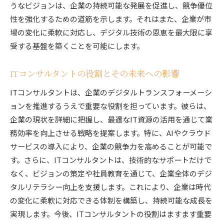
IT資源の持続可能性を高めるための取り組み
うなビジョンは、企業の持続可能な発展を促進し、競争優位
ITコンサルタントによる持続可能性への貢献
性を強化するための道筋を示します。それはまた、企業が市
場の変化に柔軟に対応し、デジタル技術の恩恵を最大限に享
持続可能な未来を実現するためのIT資源活用
受する基盤を築くことを可能にします。
IT資源活用の最前線に立つITコンサルタントの役割
最前線で活躍するITコンサルタントの使命
ITコンサルタントの役割とその未来への影響
IT資源革新をリードするコンサルタントの貢献
ITコンサルタントは、企業のデジタルトランスフォーメーシ
フロントラインに立つIT資源活用の事例
ョンを推進するうえで重要な役割を担っています。彼らは、
ITコンサルタントが直面する現代の課題
企業の現状を詳細に把握し、最適なIT資源の活用を通じて業
IT資源活用の第一線を支えるプロフェッショナ
務効率を向上させる戦略を提案します。特に、AIやクラウド
ル
サービスの導入により、企業の競争力を高めることが可能で
ビジネス革新を牽引するITコンサルタントの役
す。さらに、ITコンサルタントは、技術的なサポートだけで
割
なく、ビジョンの策定や社員教育を通じて、企業全体のデジ
ITコンサルタントによるビジネスの次のステージへ
タルリテラシー向上を支援します。これにより、企業は時代
の導き方
の変化に柔軟に対応できる体制を構築し、持続可能な成長を
次世代ビジネスモデルへの移行を支援する方法
実現します。今後、ITコンサルタントの役割はますます重要