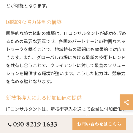
とが可能となります。
国際的な協力体制の構築
国際的な協力体制の構築は、ITコンサルタントが成功を収め
るための重要な要素です。各国のパートナーとの強固なネッ
トワークを築くことで、地域特有の課題にも効果的に対応で
きます。また、グローバル市場における最新の技術トレンド
を共有し合うことで、クライアントに対して最善のソリュー
ションを提供する環境が整います。こうした協力は、競争力
を高める鍵となります。
新技術導入による付加価値の提供
ITコンサルタントは、新技術導入を通じて企業に付加価値を
提供する重要な役割を果たしています。特に、AIやIoT、ブ
090-8219-1633
お問い合わせはこちら
ロックチェーンなどの先進技術は、業務プロセスの最適化や
新しいビジネスモデルの構築に貢献します。これにより、企