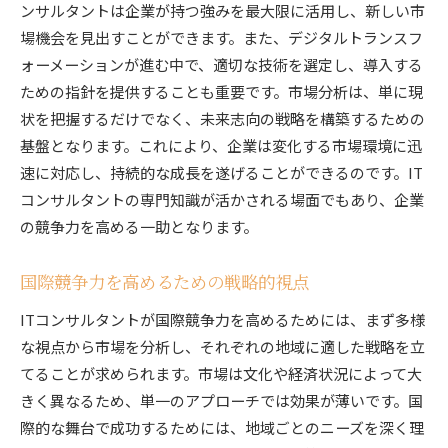
ンサルタントは企業が持つ強みを最大限に活用し、新しい市
持続可能なビジネスモデルの提案
場機会を見出すことができます。また、デジタルトランスフ
デジタル時代のITコンサルタントが直面するグロー
ォーメーションが進む中で、適切な技術を選定し、導入する
バル課題
ための指針を提供することも重要です。市場分析は、単に現
国際セキュリティ標準への対応
状を把握するだけでなく、未来志向の戦略を構築するための
データプライバシーとコンプライアンスの確保
基盤となります。これにより、企業は変化する市場環境に迅
技術革新によるビジネス変化の追求
速に対応し、持続的な成長を遂げることができるのです。IT
複雑化する市場ニーズへの対応
コンサルタントの専門知識が活かされる場面でもあり、企業
クロスボーダーでのITインフラの統合
の競争力を高める一助となります。
多国籍企業との協業による成長
国際競争力を高めるための戦略的視点
ITコンサルタントの視野を広げるための国際戦略
国際市場での競争力強化戦略
ITコンサルタントが国際競争力を高めるためには、まず多様
な視点から市場を分析し、それぞれの地域に適した戦略を立
多様な文化に対応するためのトレーニング
てることが求められます。市場は文化や経済状況によって大
グローバルリーダーシップの育成
きく異なるため、単一のアプローチでは効果が薄いです。国
国際的な協力体制の構築
際的な舞台で成功するためには、地域ごとのニーズを深く理
新技術導入による付加価値の提供