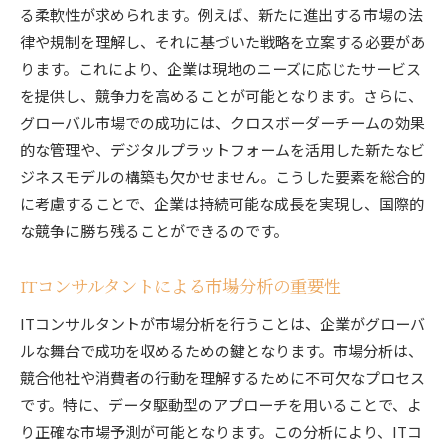
国際的視点を持つITコンサルタントが活躍する理由
る柔軟性が求められます。例えば、新たに進出する市場の法
異文化理解による円滑なコミュニケーション
律や規制を理解し、それに基づいた戦略を立案する必要があ
国際市場でのリーダーシップの重要性
ります。これにより、企業は現地のニーズに応じたサービス
を提供し、競争力を高めることが可能となります。さらに、
グローバルネットワークの構築と活用
グローバル市場での成功には、クロスボーダーチームの効果
市場変化に迅速に対応する柔軟性
的な管理や、デジタルプラットフォームを活用した新たなビ
国際的なベストプラクティスの導入
ジネスモデルの構築も欠かせません。こうした要素を総合的
異なる視点からの問題解決力
に考慮することで、企業は持続可能な成長を実現し、国際的
ITコンサルタントのグローバル対応力が企業成長を
な競争に勝ち残ることができるのです。
促進
企業の国際展開を支援する戦略的パートナーシ
ITコンサルタントによる市場分析の重要性
ップ
ITコンサルタントが市場分析を行うことは、企業がグローバ
グローバル市場への迅速な進出支援
ルな舞台で成功を収めるための鍵となります。市場分析は、
現地ニーズに応じたカスタマイズサービス
競合他社や消費者の行動を理解するために不可欠なプロセス
国際規制対応によるリスク管理
です。特に、データ駆動型のアプローチを用いることで、よ
デジタル化による市場拡大支援
り正確な市場予測が可能となります。この分析により、ITコ