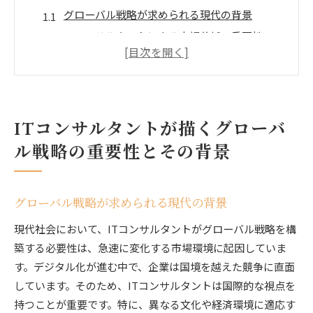
グローバル戦略が求められる現代の背景
ITコンサルタントによる市場分析の重要性
国際競争力を高めるための戦略的視点
デジタル技術がもたらす新たな可能性
グローバル市場における競争優位性の確保
持続可能な成長に向けた戦略の必要性
ITコンサルタントが描くグローバ
世界市場で躍進するITコンサルタントの新たな挑戦
ル戦略の重要性とその背景
新興市場でのビジネスチャンスの探索
文化的多様性への対応力
グローバル戦略が求められる現代の背景
革新的技術の導入による競争力強化
現代社会において、ITコンサルタントがグローバル戦略を構
グローバルプロジェクト管理の課題
築する必要性は、急速に変化する市場環境に起因していま
国際的な人材育成とその重要性
す。デジタル化が進む中で、企業は国境を越えた競争に直面
デジタル時代における新たなビジネスモデルの
しています。そのため、ITコンサルタントは国際的な視点を
創造
持つことが重要です。特に、異なる文化や経済環境に適応す