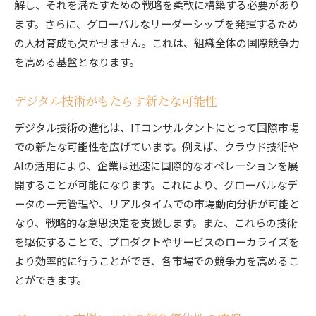
解し、それを満たすための戦略を柔軟に構築する必要があり
地域特性に応じたマーケティング戦略
ます。さらに、グローバルなリーダーシップを発揮するため
グローバル市場で成功するITコンサルタントの鍵と
の人材育成も欠かせません。これは、組織全体の国際競争力
は
を高める基盤となります。
市場分析力の向上と適応力
デジタル技術がもたらす新たな可能性
顧客ニーズに応じた戦略的提案
国際的なパートナーシップの構築
デジタル技術の進化は、ITコンサルタントにとって国際市場
ローカル市場への迅速な対応
での新たな可能性を広げています。例えば、クラウド技術や
AIの活用により、企業は迅速に国際的なオペレーションを展
革新的ソリューションの提案
開することが可能になります。これにより、グローバルなデ
持続的成長を支えるビジネスモデル
ータの一元管理や、リアルタイムでの市場動向分析が可能と
ITコンサルタントが世界を舞台に描く未来のビジョ
なり、戦略的な意思決定を支援します。また、これらの技術
ン
を駆使することで、プロダクトやサービスのローカライズを
デジタル化による新たな産業革命
より効率的に行うことができ、各市場での競争力を高めるこ
グローバルなイノベーションの推進
とができます。
地域社会と企業の持続可能な成長