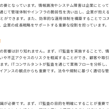
営の要となっています。情報漏洩やシステム障害は企業にとっ
クラウド活用とセキュリティ対策の両立
を通じて管理体制やインフラの脆弱性を洗い出し、企業が抱え
IT資産管理の最適化とコスト削減の実現
とができます。また、効率的な運用体制を構築することでコ
持続可能なIT環境への変革ステップ
ず、企業の成長戦略をサポートする重要な役割を担っています。
セキュリティ強化を実現するIT監査の重要な役割
IT監査によるセキュリティリスクの特定
響
セキュリティ対策の評価と改善策
その影響は計り知れません。まず、IT監査を実施することで、
データ保護のための監査手法
いや不正アクセスのリスクを軽減することができ、顧客や取
IT監査で明らかになる脆弱性の対応
します。ITコンサルタントが監査を通じて業務フローを分析し
サイバーセキュリティ強化のための最善策
ライアンスの観点からも重要です。法令や規制に基づく適切な
IT監査が企業の信頼性を高める理由
業務効率化を目指したIT監査の実践事例
IT監査による業務プロセスの再評価
業務フロー改善のための監査活用法
知識が必要です。まず、IT監査の目的を明確にすることが重要
IT監査で明らかになった無駄の削減方法