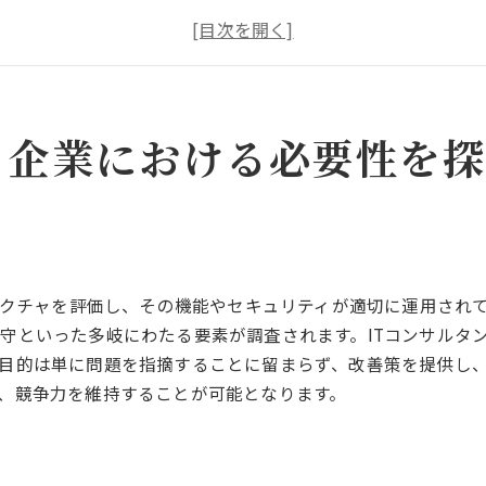
IT監査が企業にもたらす利点とその影響
失敗しないIT監査のための基礎知識
IT監査導入のタイミングとその理由
企業が直面するIT監査の課題とは
ITコンサルタントが果たすIT監査プロセスの詳細
と企業における必要性を
ITコンサルタントによる監査プロセスの流れ
監査計画の立案とその実行方法
リスク評価とその管理手法
IT監査におけるデータ分析の重要性
トラクチャを評価し、その機能やセキュリティが適切に運用され
監査プロセスにおける改善提案の役割
守といった多岐にわたる要素が調査されます。ITコンサルタン
成功するIT監査プロジェクトの条件
目的は単に問題を指摘することに留まらず、改善策を提供し
IT環境最適化への道ITコンサルタントの戦略的アプローチ
、競争力を維持することが可能となります。
企業のIT環境現状分析と診断
ITコンサルタントの提案する最適化戦略
システム統合による効率化の手法