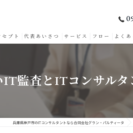
0
ンセプト
代表あいさつ
サービス
フロー
よくあ
IT監査とITコンサル
兵庫県神戸市のITコンサルタントなら合同会社グラン・パルティータ