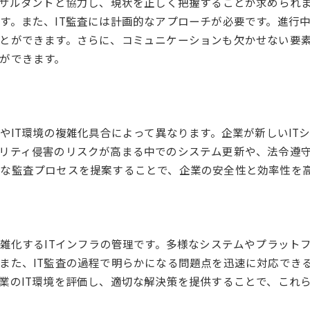
ンサルタントと協力し、現状を正しく把握することが求められ
業務効率化を実現するソフトウェア監査
す。また、IT監査には計画的なアプローチが必要です。進行
プロジェクト管理を支援するIT監査の実例
とができます。さらに、コミュニケーションも欠かせない要
IT監査がもたらす業務改善の成功事例
ができます。
IT監査によるコスト削減の具体的方法
IT資源の最適化によるコスト削減
ライセンス管理の効率化とその効果
やIT環境の複雑化具合によって異なります。企業が新しいI
アウトソーシング活用の経済的メリット
リティ侵害のリスクが高まる中でのシステム更新や、法令遵守の
ITインフラの見直しによるコスト削減
な監査プロセスを提案することで、企業の安全性と効率性を
プロジェクトコスト管理における監査の役割
コスト削減に向けたIT戦略の策定方法
ITコンサルタントが直面する課題とその解決策
複雑化するITインフラの管理です。多様なシステムやプラット
ITコンサルタントの抱える共通課題
また、IT監査の過程で明らかになる問題点を迅速に対応できる
新技術導入における障壁の突破法
業のIT環境を評価し、適切な解決策を提供することで、これ
クライアントとの信頼関係構築法
変化するマーケットに適応する戦略