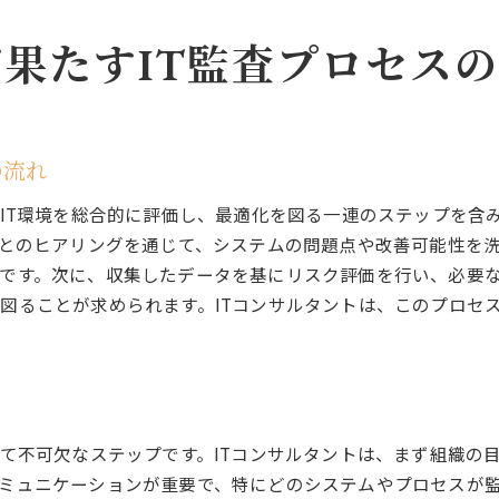
複雑化するIT環境への対応策
が果たすIT監査プロセス
課題解決に向けたコンサルタントのスキルアップ
IT監査の未来ITコンサルタントの進化する役割
未来に向けたIT監査の新たなアプローチ
の流れ
IoT時代におけるIT監査の変革
AIとビッグデータがもたらす監査の進化
のIT環境を総合的に評価し、最適化を図る一連のステップを含
持続可能なビジネスモデルに向けたIT監査
門とのヒアリングを通じて、システムの問題点や改善可能性を
ITコンサルタントの未来像とその役割
です。次に、収集したデータを基にリスク評価を行い、必要
図ることが求められます。ITコンサルタントは、このプロセス
次世代IT監査の展望と課題
いて不可欠なステップです。ITコンサルタントは、まず組織の
ミュニケーションが重要で、特にどのシステムやプロセスが