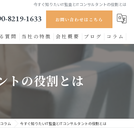
今すぐ知りたいIT監査とITコンサルタントの役割とは
90-8219-1633
お問い合わせはこちら
る質問
当社の特徴
会社概要
ブログ
コラム
セキュリティ対策
製造業
タントの役割とは
ECサイト
小売り
DX推進
コラム
今すぐ知りたいIT監査とITコンサルタントの役割とは