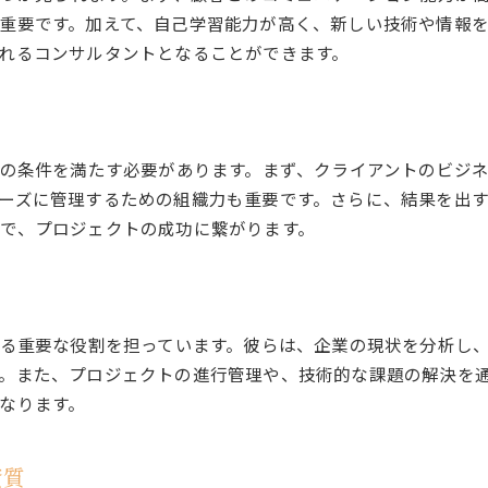
重要です。加えて、自己学習能力が高く、新しい技術や情報
向いている人の自己学習の重要性
れるコンサルタントとなることができます。
ITコンサルタントに求められる柔軟性
ITコンサルタントとしての適性を磨く
ITコンサルタントのスキルセットを解説
ITコンサルタントの基本スキルとは
かの条件を満たす必要があります。まず、クライアントのビジ
ITコンサルタントが必要とする専門知識
ーズに管理するための組織力も重要です。さらに、結果を出
で、プロジェクトの成功に繋がります。
スキルマップで見るITコンサルタントの役割
ITコンサルタントのスキルセットの最新動向
実務で活かせるITコンサルタントスキル
ITコンサルタントスキルの自己分析法
する重要な役割を担っています。彼らは、企業の現状を分析し、
ITコンサルタントとSIerの違いを知る
。また、プロジェクトの進行管理や、技術的な課題の解決を
ITコンサルタントとSIerの違いを解説
なります。
ITコンサルタントとSIerの役割の違い
ITコンサルタントが担うプロジェクト管理
資質