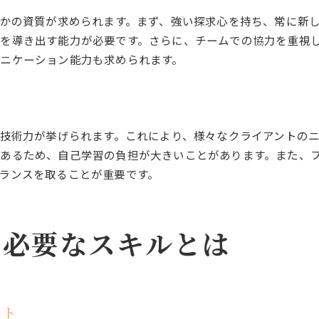
SIerとの比較で見るITコンサルタントの特性
つかの資質が求められます。まず、強い探求心を持ち、常に新
ITコンサルとSIerのキャリアパスの違い
を導き出す能力が必要です。さらに、チームでの協力を重視
ITコンサルタントが持つべき視点
ニケーション能力も求められます。
ITコンサルのスキルマップを理解する
ITコンサルタントのスキルマップの重要性
スキルマップで見るITコンサルタントの成長
と技術力が挙げられます。これにより、様々なクライアントの
ITコンサルタントのスキル達成目標
あるため、自己学習の負担が大きいことがあります。また、
スキルマップによる自己評価の方法
ランスを取ることが重要です。
ITコンサルタントのスキル開発戦略
ITコンサルタントのキャリアアップ方法
優秀なITコンサルタントの条件
に必要なスキルとは
優秀なITコンサルタントの条件を探る
ITコンサルタントに求められるリーダーシップ
優秀なITコンサルタントの判断力
ット
ITコンサルタントとしての継続学習の重要性