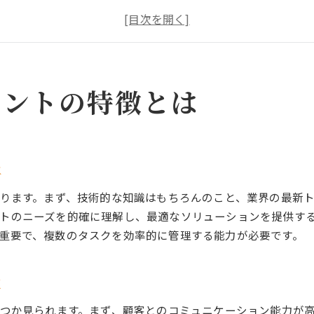
ITコンサルタントの成功条件を分析
ITコンサルタントが果たす重要な役割
ITコンサルタントに向いている人材の資質
ITコンサルタントの長所と短所を探る
ITコンサルタントに必要なスキルとは
タントの特徴とは
ITコンサルタントに不可欠なスキルセット
ITコンサルタントとしてのコミュニケーション術
ITコンサルタントが持つべき技術的知識
は
ITコンサルタントに求められる問題解決能力
たります。まず、技術的な知識はもちろんのこと、業界の最新
ITコンサルタントのスキルマップを理解する
トのニーズを的確に理解し、最適なソリューションを提供す
ITコンサルタントのスキル向上の方法
重要で、複数のタスクを効率的に管理する能力が必要です。
ITコンサルに向いている人の資質
ITコンサルタントに向いている人の特徴
性
向いている人材のコミュニケーション力
くつか見られます。まず、顧客とのコミュニケーション能力が
ITコンサル向きの問題解決志向