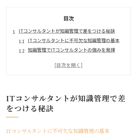
目次
ITコンサルタントが知識管理で差をつける秘訣
ITコンサルタントに不可欠な知識管理の基本
知識管理でITコンサルタントの強みを発揮
効果的な知識共有が生むコンサルタントの信頼
ITコンサルタントの成長を支える知識収集術
知識管理によるITコンサルタントの価値向上戦
略
次のキャリアに繋がる知識管理の実践ポイント
ITコンサルタントが知識管理で差
キャリアアップへ導く知識管理の実践法
をつける秘訣
ITコンサルタントが実践すべき知識管理手法
キャリアアップに役立つ日々の知識整理法
ITコンサルタントに不可欠な知識管理の基本
知識管理から始めるITコンサルタントの成長計