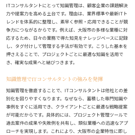
画
ITコンサルタントにとって知識管理は、顧客企業の課題解決
力や提案力を高める土台です。理由は、業界標準や最新ITト
実務に活かせる知識管理の具体的アプローチ
レンドを体系的に整理し、素早く参照・応用できることが競
ITコンサルタントのキャリア形成と知識活用術
争力につながるからです。例えば、大阪市の多様な業種に対
知識管理で広がるコンサルタントのキャリアパ
応するため、日々の業務で得た知見をナレッジベースに記録
ス
し、タグ付けして管理する手法が有効です。こうした基本を
大阪市で磨くITコンサルタントの専門性
押さえることで、プロジェクトごとに最適な知識を活用で
ITコンサルタントが大阪市で高めるべき専門知
き、確実な成果へと結びつきます。
識
大阪市のビジネス環境に適した知識管理法
知識管理でITコンサルタントの強みを発揮
地域ニーズに応えるITコンサルタントの知識戦
知識管理を徹底することで、ITコンサルタントは他社との差
略
別化を図りやすくなります。なぜなら、蓄積した専門知識や
現場で活かすITコンサルタントの専門性向上術
事例をすぐに活用でき、クライアントごとに最適な戦略提案
大阪市の特性を活かした知識習得と実践
が可能だからです。具体的には、プロジェクト管理ツールで
過去案件の成果や失敗例を共有し、類似業種への迅速なアプ
ITコンサルタントの地域密着型スキルアップ方
ローチを実現します。これにより、大阪市の企業特性に即し
法