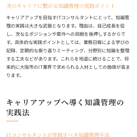
適切なキャリア選択に役立つ知識管理の観点
次のキャリアに繋がる知識管理の実践ポイント
成果を生む知識管理でプロフェッショナルを目指す
キャリアアップを目指すITコンサルタントにとって、知識管
ITコンサルタントとして成果に直結する知識管
理の実践は大きな武器となります。理由は、自己成長を促
理
し、次なるポジションや案件への挑戦を後押しするからで
プロフェッショナル志向の知識活用術とは
す。具体的な実践ポイントとしては、業務日報による学びの
成果を生むITコンサルタントの知識整理の秘訣
記録、定期的な振り返りミーティング、分野別に知識を整理
する工夫などがあります。これらを地道に続けることで、将
知識管理を習慣化して継続的成長を目指そう
来的に大阪市のIT業界で求められる人材としての価値が高ま
信頼されるITコンサルタントの知識蓄積法
ります。
今後のキャリアに活きる知識管理の取り組み方
キャリアアップへ導く知識管理の
実践法
ITコンサルタントが実践すべき知識管理手法