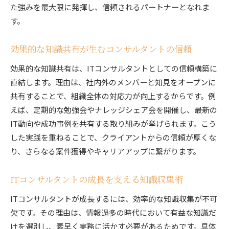
た強みを最大限に発揮し、信頼されるパートナーとなれま
知識管理を通じたスキルアップ戦略の全貌
す。
ITコンサルタントに必須のスキルと知識管理
効率的な知識管理が導くスキルアップの秘訣
効果的な知識共有が生むコンサルタントの信頼
実務力を高める知識管理の進め方
効果的な知識共有は、ITコンサルタントとしての信頼構築に
ITコンサルタントの市場価値向上を目指す戦略
直結します。理由は、社内外のメンバーと知見をオープンに
スキルアップ支援に役立つ知識管理の工夫
共有することで、組織全体の対応力が向上するからです。例
将来を見据えた知識管理とキャリア戦略
えば、定期的な勉強会やナレッジシェア会を開催し、最新の
ITコンサルタントなら押さえておきたい知識管理法
IT動向や成功事例を共有する取り組みが挙げられます。こう
ITコンサルタントが実践する知識整理術のポイ
した実践を重ねることで、クライアントからの信頼が厚くな
ント
り、さらなる案件獲得やキャリアアップに繋がります。
成果につなげる知識管理の優先順位とは
ITコンサルタントの成長を支える知識収集術
知識蓄積で差がつくITコンサルタントの実力
実例で学ぶITコンサルタントの知識管理法
ITコンサルタントが成長するには、効率的な知識収集が不可
欠です。その理由は、情報過多の時代において有益な知識だ
ミスを防ぐための知識管理と情報精査のコツ
けを選別し、素早く実務に活かす必要があるためです。具体
ITコンサルタントの信頼構築と知識管理の重要