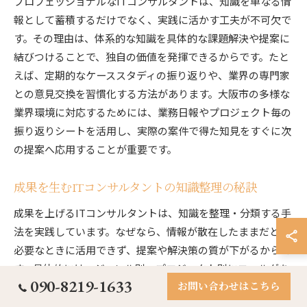
プロフェッショナルなITコンサルタントは、知識を単なる情
報として蓄積するだけでなく、実践に活かす工夫が不可欠で
す。その理由は、体系的な知識を具体的な課題解決や提案に
結びつけることで、独自の価値を発揮できるからです。たと
えば、定期的なケーススタディの振り返りや、業界の専門家
との意見交換を習慣化する方法があります。大阪市の多様な
業界環境に対応するためには、業務日報やプロジェクト毎の
振り返りシートを活用し、実際の案件で得た知見をすぐに次
の提案へ応用することが重要です。
成果を生むITコンサルタントの知識整理の秘訣
成果を上げるITコンサルタントは、知識を整理・分類する手
法を実践しています。なぜなら、情報が散在したままだと、
必要なときに活用できず、提案や解決策の質が下がるからで
す。具体的には、ジャンル別・プロジェクト別にフォルダを
090-8219-1633
お問い合わせはこちら
分けたり、タグ付けしたりすることで、情報検索の効率が大
幅に向上します。例えば、大阪市内でのDX推進案件なら