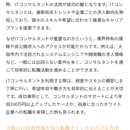
ITコンサルタント視点で年収交渉を有利に進め
際、ITコンサルタントの活用が成功の鍵となります。ITコン
る
サルタントは、最新技術トレンドや企業ごとの求人動向を熟
大阪のIT企業で評価されるスキルとは
知しており、個々のスキルや希望に合わせて最適なキャリア
プランを提案できます。
ITコンサルタントと一緒にキャリア開発する方
法
なぜITコンサルタントが重要なのかというと、業界特有の情
大阪市のIT業界で差がつくキャリア戦略
報や非公開求人へのアクセスが可能だからです。例えば、大
阪市内で注目されるシステムエンジニアや開発職の求人情報
ITコンサルタントが提案するキャリア戦略の立
など、一般には出回らない案件も多く、コンサルタントを通
て方
じて効率的に転職活動を進めることができます。
大阪IT業界で重視されるキャリア形成術
ITコンサルタントと共に強みを活かす方法
ITコンサルタントを利用する際は、経歴やスキルの棚卸しを
丁寧に行い、希望年収や働き方を具体的に伝えることが大切
大阪IT企業一覧から転職先を見極めるコツ
です。成功事例として、コンサルタントのサポートにより年
ITコンサルタントが教える差別化のポイント
収100万円以上アップしたケースや、自身に合ったホワイト
ITコンサルタントが導く転職成功の秘訣とは
企業への転職を実現した例も見られます。
ITコンサルタントを活用した転職成功の道筋
大阪IT企業の特徴を活かした転職戦略
大阪のIT技術市場を知り転職チャンスを広げる方法