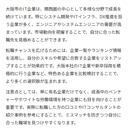
ITコンサルタントが明かす面接突破のコツ
大阪市のIT企業は、関西圏の中心として多様な分野で成長を
転職希望者が知るべきIT技術の最新動向
続けています。特にシステム開発やITインフラ、DX推進を担
ITコンサルタントと築く信頼関係が鍵
う企業が多く、エンジニアやシステムエンジニアの需要が高
最新ITトレンドを大阪でキャリアに活かす
まっています。市場動向を把握することで、自分に合った転
職先を見極めることができます。
ITコンサルタントが教える最新ITトレンド活用
法
転職チャンスを広げるためには、企業一覧やランキング情報
大阪のIT企業が注目する技術分野に注目しよう
を活用し、自分のスキルや希望に合致する企業をリストアッ
ITコンサルタントが語る将来性ある分野の選び
プすることが効果的です。大阪本社のIT企業や新卒採用を積
方
極的に行う企業など、特色ある企業を比較検討することで、
より多くの選択肢が生まれます。
キャリア形成に役立つITトレンドの見極め方
大阪IT市場の動向と転職に有利な技術
注意点としては、単に有名企業だけでなく、成長中のベンチ
ャーやホワイトな労働環境を持つ企業にも目を向けることが
ホワイト企業を狙うITコンサルタント活用術
重要です。実際に転職した方の口コミやITコンサルタントの
ITコンサルタントが教えるホワイト企業の見極
紹介事例を参考にすることで、ミスマッチを防ぎつつ自分に
め方
合った職場を見つけやすくなります。
大阪IT企業ホワイトの特徴を知る重要性