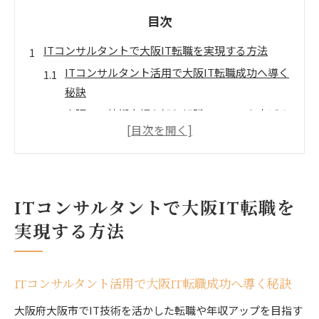
目次
ITコンサルタントで大阪IT転職を実現する方法
ITコンサルタント活用で大阪IT転職成功へ導く
秘訣
大阪のIT技術市場を知り転職チャンスを広げる
方法
ITコンサルタントが提案する理想の職場選びの
ポイント
大阪IT企業の傾向を踏まえた転職活動のコツ
ITコンサルタントで大阪IT転職を
ITコンサルタントと連携したキャリアアップ戦
実現する方法
略
年収アップを目指すなら大阪のIT技術活用を
ITコンサルタントが支援する年収アップの秘訣
ITコンサルタント活用で大阪IT転職成功へ導く秘訣
大阪IT技術職で高収入を実現する具体策
大阪府大阪市でIT技術を活かした転職や年収アップを目指す