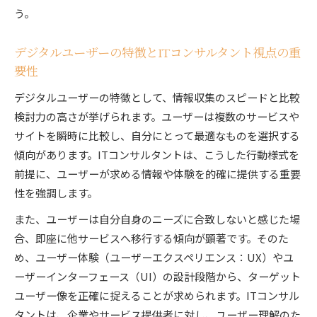
ITコンサルタントが語るUIUXの本質的な意味
う。
デジタルユーザーの行動を左右するUIUX設計
とは
デジタルユーザーの特徴とITコンサルタント視点の重
ITコンサルタントが実務で重視するユーザー体
要性
験
デジタルユーザーの特徴として、情報収集のスピードと比較
ユーザーエクスペリエンスの価値とIT活用の最
検討力の高さが挙げられます。ユーザーは複数のサービスや
前線
サイトを瞬時に比較し、自分にとって最適なものを選択する
UIUX最適化のためのITコンサルタント的アプ
傾向があります。ITコンサルタントは、こうした行動様式を
ローチ
前提に、ユーザーが求める情報や体験を的確に提供する重要
「ユーザー」とは何かを深掘りするポイント
性を強調します。
ITコンサルタントが考えるユーザーの定義と役
また、ユーザーは自分自身のニーズに合致しないと感じた場
割
合、即座に他サービスへ移行する傾向が顕著です。そのた
デジタルサービスにおけるユーザー像の多様性
め、ユーザー体験（ユーザーエクスペリエンス：UX）やユ
ユーザー体験の向上につながる行動分析の重要
ーザーインターフェース（UI）の設計段階から、ターゲット
性
ユーザー像を正確に捉えることが求められます。ITコンサル
タントは、企業やサービス提供者に対し、ユーザー理解のた
ユーザーインターフェースが与える印象の違い