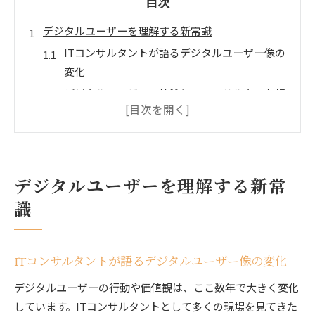
目次
デジタルユーザーを理解する新常識
ITコンサルタントが語るデジタルユーザー像の
変化
デジタルユーザーの特徴とITコンサルタント視
点の重要性
ユーザーインターフェースの進化がもたらす新
しい体験
ITコンサルタントが教えるUIUXとユーザー行
デジタルユーザーを理解する新常
動分析
識
デジタルユーザー理解に役立つ基礎知識と活用
術
UIとUXの違いをITコンサルタントが解説
ITコンサルタントが語るデジタルユーザー像の変化
ITコンサルタントが整理するUIとUXの本質的
デジタルユーザーの行動や価値観は、ここ数年で大きく変化
な違い
しています。ITコンサルタントとして多くの現場を見てきた