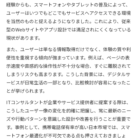
ユーザーエクスペリエンスとユーザーインター
経験からも、スマートフォンやタブレットの普及によって、
フェースの関係性
ユーザーはいつでもどこでもサービスへアクセスできる環境
UXとUIの違いを実例でわかりやすく解説
を当然のものと捉えるようになりました。これにより、従来
ITコンサルタント流UIUXの基礎用語と最新ト
型のWebサイトやアプリ設計では満足されにくくなっている
レンド
現状があります。
「UXとは何か」ITコンサルタントの現場解説
また、ユーザーは単なる情報取得だけでなく、体験の質や利
ユーザーエクスペリエンス向上の基本
便性を重視する傾向が強まっています。例えば、ページの表
示速度や直感的な操作性が不十分な場合、すぐに離脱されて
ITコンサルタントが提案するUX改善の基本ス
しまうリスクも高まります。こうした背景には、デジタルサ
テップ
ービスが日常生活の一部となり、比較検討が容易になったこ
ユーザーエクスペリエンス向上に必要な発想法
とが挙げられます。
デジタルユーザー視点で考えるUXの重要性
ITコンサルタントが企業やサービス提供者に提案する際は、
UIUXとは何かを押さえて体験価値を高める方
こうしたユーザー像の変化を的確に把握し、常に最新のニー
法
ズや行動パターンを意識した設計や改善を行うことが重要で
ITコンサルタントの実践例に学ぶUX向上策
す。事例として、携帯電話保有率が高い日本市場では、スマ
ITコンサルタント視点で見るUIUXの本質
ートフォン最適化が不可欠である点も押さえておきましょ