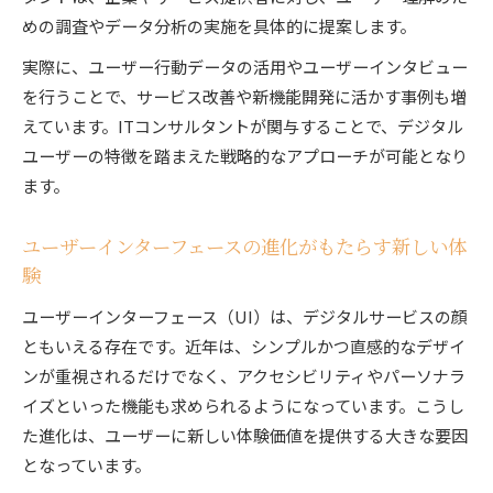
めの調査やデータ分析の実施を具体的に提案します。
ITコンサルタント流ユーザー理解のための着眼
点
実際に、ユーザー行動データの活用やユーザーインタビュー
を行うことで、サービス改善や新機能開発に活かす事例も増
初心者が押さえたいUIUX用語の意味
えています。ITコンサルタントが関与することで、デジタル
ITコンサルタントが厳選するUIUX基本用語解
ユーザーの特徴を踏まえた戦略的なアプローチが可能となり
説
ます。
ユーザーインターフェースとエクスペリエンス
の意味
ユーザーインターフェースの進化がもたらす新しい体
UXとUIの英語表記や読み方を正しく理解
験
デジタルユーザー必須のUIUX用語の覚え方
ユーザーインターフェース（UI）は、デジタルサービスの顔
ITコンサルタント流用語解説で知識を深める
ともいえる存在です。近年は、シンプルかつ直感的なデザイ
ンが重視されるだけでなく、アクセシビリティやパーソナラ
イズといった機能も求められるようになっています。こうし
た進化は、ユーザーに新しい体験価値を提供する大きな要因
となっています。