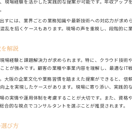
、現場経験を活かした実践的な提案が可能です。年収アップ
ITコンサルタント年収相場と経験の関係性
。
キャリアアップを目指すITコンサルタントの道筋
を出すには、業界ごとの業務知識や最新技術への対応力が求め
転職で目指すITコンサルの高収入キャリア
混乱を招くケースもあります。現場の声を重視し、段階的に
ITコンサルタント転職で押さえるべきポイント
クラウド経験が転職市場で評価される理由
徴を解説
高収入を目指すITコンサルタントの転職成功術
な現場経験と課題解決力が求められます。特に、クラウド技術
ITコンサルタント求人選びで重視すべき要素
ことが強みです。顧客の業種や事業内容を理解し、最適なIT
大阪市でITコンサルタント転職を成功させる秘訣
クラウド×ITコンサルで広がる業界の未来
。大阪の企業文化や業務習慣を踏まえた提案ができると、信
向上を実現したケースがあります。現場に寄り添い、実践的
ITコンサルタントが語るクラウド業界の今後
クラウド化が大阪市のITコンサルに与える影響
場の実情や運用体制を考慮することが大切です。また、資格
総合的な視点でコンサルタントを選ぶことが推奨されます。
ITコンサルタント必見業界トレンドと未来予測
クラウドとITコンサルタントの最前線事例
大阪で進化するITコンサルタントの業務内容
の選び方