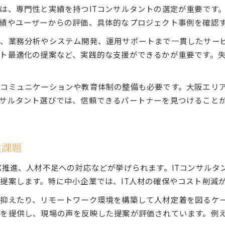
大阪で注目されるコンサルティング戦略
は、専門性と実績を持つITコンサルタントの選定が重要です
ITコンサルタントが実践する最新戦略を紹介
績やユーザーからの評価、具体的なプロジェクト事例を確認
大阪市で評価されるITコンサルタントの提案力
く、業務分析やシステム開発、運用サポートまで一貫したサー
クラウド時代のITコンサルタント業務改革とは
ト最適化の提案など、実践的な支援ができるかが重要です。
企業成長を支援するITコンサルタントの手法
ITコンサルタントが選ばれる理由と差別化戦略
コミュニケーションや教育体制の整備も必要です。大阪エリ
サルタント選びでは、信頼できるパートナーを見つけること
業課題
X推進、人材不足への対応などが挙げられます。ITコンサルタ
提案します。特に中小企業では、IT人材の確保やコスト削減
抑えたり、リモートワーク環境を構築して人材定着を図るケー
を提供し、現場の声を反映した提案が評価されています。例