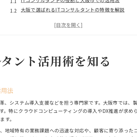
ITコンサルタントの役割と大阪市での活用法
大阪で選ばれるITコンサルタントの特徴を解説
クラウド導入に強いITコンサルタントの選び方
ITコンサルタントが解決する大阪の企業課題
大阪市のITコンサルタント成功事例を紹介
クラウド活用で年収アップの道を拓く
ITコンサルタントが語るクラウド活用のメリット
ルタント活用術を知る
クラウド導入がITコンサルタント年収に与える影響
ITコンサルタント必見クラウド案件の選び方
年収アップを目指すITコンサルタントの戦略
活用法
ITコンサルタントが実践するクラウドスキル習得法
務改革、システム導入支援などを担う専門家です。大阪市では、
ITコンサル経験が年収に与える影響とは
ます。特にクラウドコンピューティングの導入やDX推進が求め
ITコンサルタント経験が年収アップに直結する理由
ます。
大阪で求められるITコンサルタントのスキルとは
は、地域特有の業務課題への迅速な対応や、顧客に寄り添った
クラウド分野で活躍するITコンサルタントの実績