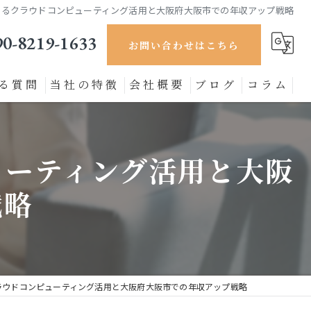
するクラウドコンピューティング活用と大阪府大阪市での年収アップ戦略
90-8219-1633
お問い合わせはこちら
る質問
当社の特徴
会社概要
ブログ
コラム
セキュリティ対策
ューティング活用と大阪
製造業
戦略
ECサイト
小売り
DX推進
ラウドコンピューティング活用と大阪府大阪市での年収アップ戦略