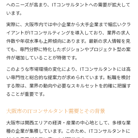
大阪市で人気のITコンサル転職理由
へのニーズが高まり、ITコンサルタントへの需要が拡大して
ITコンサルタント転職の実際とリアルな声
います。
現場で感じるITコンサルタントのやりがい
実際に、大阪市内では中小企業から大手企業まで幅広いクラ
転職後に実感したITコンサルの働き方変化
イアントがITコンサルティングを導入しており、業界の求人
転職先選びに役立つITコンサルタントの傾向分析
件数や年収水準も上昇傾向にあります。最新の求人情報を見
ITコンサルタント企業の選び方を解説
ても、専門分野に特化したポジションやプロジェクト型の案
件が増加していることが特徴です。
業界別ITコンサルタント転職先の特徴
ITコンサルタント求人の傾向と見極め方
このような市場環境の変化により、ITコンサルタントには高
い専門性と総合的な提案力が求められています。転職を検討
転職市場で注目のITコンサルタント像
する際は、業界の動向や必要なスキルセットを的確に把握す
ITコンサルタントのキャリアパス最新事情
ることが重要です。
大阪市で年収アップを目指すITコンサルの極意
ITコンサルタントで年収アップする方法
大阪市のITコンサルタント需要とその背景
大阪市のITコンサル年収相場を徹底分析
大阪市は関西エリアの経済・産業の中心地として、多様な業
年収交渉で有利なITコンサルタントの強み
種の企業が集積しています。このため、ITコンサルタントに
ITコンサルタントが収入を伸ばす秘訣