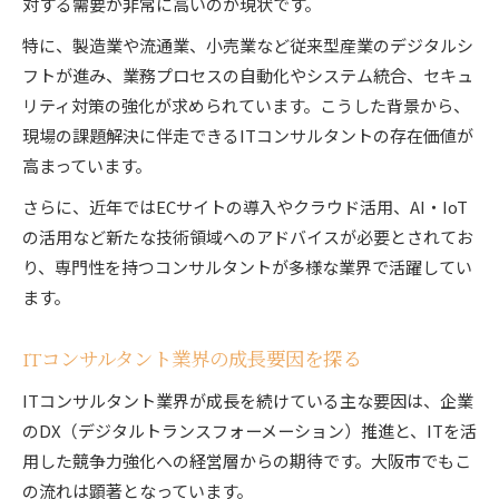
対する需要が非常に高いのが現状です。
大阪で評価されるITコンサルのスキルとは
特に、製造業や流通業、小売業など従来型産業のデジタルシ
ITコンサルタントとしてのキャリア形成戦略
フトが進み、業務プロセスの自動化やシステム統合、セキュ
ITコンサルタントが描くべきキャリア設計
リティ対策の強化が求められています。こうした背景から、
大阪市で実現するITコンサルの成長戦略
現場の課題解決に伴走できるITコンサルタントの存在価値が
ITコンサルタントのキャリアアップ成功例
高まっています。
長期的視点で考えるITコンサルの道筋
さらに、近年ではECサイトの導入やクラウド活用、AI・IoT
ITコンサルタント転職後のキャリア展望
の活用など新たな技術領域へのアドバイスが必要とされてお
り、専門性を持つコンサルタントが多様な業界で活躍してい
ます。
ITコンサルタント業界の成長要因を探る
ITコンサルタント業界が成長を続けている主な要因は、企業
のDX（デジタルトランスフォーメーション）推進と、ITを活
用した競争力強化への経営層からの期待です。大阪市でもこ
の流れは顕著となっています。