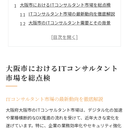
大阪市におけるITコンサルタント市場を総点検
ITコンサルタント市場の最新動向を徹底解説
大阪市のITコンサルタント需要とその背景
ITコンサルタント業界の成長要因を探る
大阪市内で注目されるITコンサルタント像
ITコンサルタントが求められる理由とは
ITコンサルタントで叶える大阪転職成功の秘訣
大阪市におけるITコンサルタント
ITコンサルタント転職で重視すべきポイント
大阪の転職市場でITコンサルが有利な理由
市場を総点検
ITコンサルタント経験が活きる転職戦略
転職成功に導くITコンサルタントの強み
ITコンサルタント市場の最新動向を徹底解説
大阪で求められるITコンサルのスキルとは
大阪府大阪市のITコンサルタント市場は、デジタル化の加速
経験者が語るITコンサルタント転職の現状
や業種横断的なDX推進の流れを受けて、近年大きな変化を
ITコンサルタント経験者の転職体験談
遂げています。特に、企業の業務効率化やセキュリティ強化