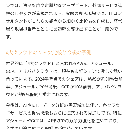
ンでは、法令対応や定期的なアップデート、外部サービス連
携のしやすさが重視されます。実際の導入現場では、ITコン
サルタントがこれらの観点から細かく比較表を作成し、経営
層や現場担当者とともに最適解を導き出すことが一般的で
す。
4大クラウドのシェア比較と今後の予測
世界的に「4大クラウド」と言われるAWS、アジュール、
GCP、アリババクラウドは、現在も市場シェアで激しく競い
合っています。2024年時点でのシェアは、AWSが約30%台前
半、アジュールが20%前後、GCPが10%前後、アリババクラ
ウドが約5%程度と推定されます。
今後は、AIやIoT、データ分析の需要増加に伴い、各クラウ
ドサービスの提供機能もさらに拡充される見通しです。特に
アジュールやGCPは、AI領域での競争力強化を進めており、
企業の用途に応じた選択肢が広がっています。