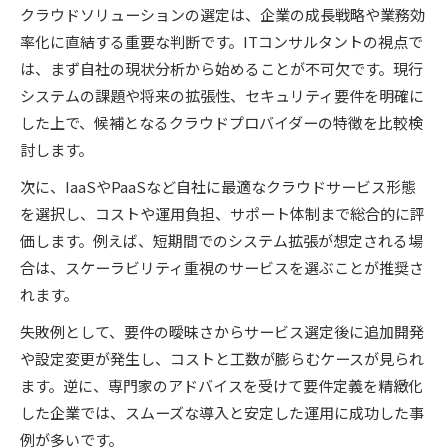
クラウドソリューションの選定は、企業の成長戦略や業務効
の例
率化に直結する重要な判断です。ITコンサルタントの視点で
大手クラウドの特徴を比べ運用のコツ発見
は、まず自社の現状分析から始めることが不可欠です。現行
ITコンサルタントが語る大手クラウドの強み
システムの課題や将来の拡張性、セキュリティ要件を明確に
クラウドソリューション運用で失敗しないコツ
した上で、候補となるクラウドプロバイダーの特徴を比較検
クラウドの大手3社をITコンサルタントが解説
討します。
クラウドサービスの御三家の最新動向を整理
次に、IaaSやPaaSなど自社に最適なクラウドサービス形態
クラウドソリューション運用のITコンサルタン
を選択し、コストや運用負担、サポート体制まで総合的に評
ト流改善策
価します。例えば、短期間でのシステム拡張が想定される場
シェア動向や選び方のポイントを実体験で紹介
合は、スケーラビリティ重視のサービスを選ぶことが推奨さ
ITコンサルタントの実体験に基づくシェア分析
れます。
世界5大クラウドサービスの動向を徹底解説
失敗例として、要件の曖昧さからサービス選定後に追加開発
クラウドソリューション選びの実務的判断基準
や設定変更が発生し、コストと工数が膨らむケースが見られ
ます。逆に、専門家のアドバイスを受けて要件定義を精緻化
4大クラウドのシェア比較と今後の予測
した企業では、スムーズな導入と安定した運用に成功した事
ITコンサルタントが伝える選び方のコツ
例が多いです。
導入事例に学ぶクラウド活用とIT戦略