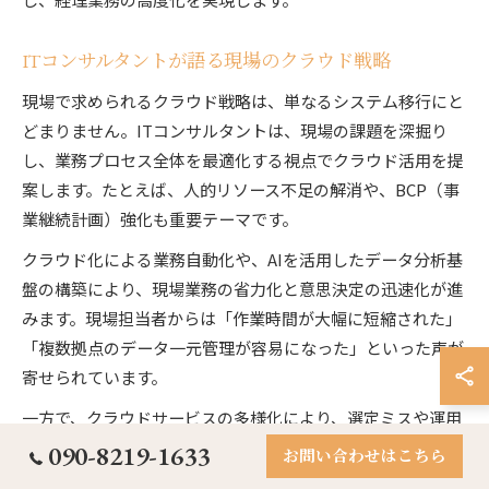
ITコンサルタントが語る現場のクラウド戦略
現場で求められるクラウド戦略は、単なるシステム移行にと
どまりません。ITコンサルタントは、現場の課題を深掘り
し、業務プロセス全体を最適化する視点でクラウド活用を提
案します。たとえば、人的リソース不足の解消や、BCP（事
業継続計画）強化も重要テーマです。
クラウド化による業務自動化や、AIを活用したデータ分析基
盤の構築により、現場業務の省力化と意思決定の迅速化が進
みます。現場担当者からは「作業時間が大幅に短縮された」
「複数拠点のデータ一元管理が容易になった」といった声が
寄せられています。
一方で、クラウドサービスの多様化により、選定ミスや運用
負担増加のリスクも指摘されています。ITコンサルタント
090-8219-1633
お問い合わせはこちら
は、現場との密なコミュニケーションを重視し、最適なクラ