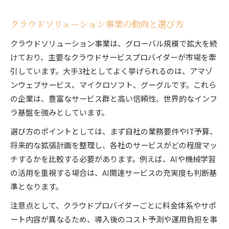
ITコンサルタントが厳選した導入事例紹介
クラウドソリューション事業の動向と選び方
クラウドソリューション導入の成功ポイント
クラウドソリューション事業は、グローバル規模で拡大を続
実例から学ぶITコンサルタントの戦略立案法
けており、主要なクラウドサービスプロバイダーが市場を牽
経理代行分野でのクラウド活用実践例
引しています。大手3社としてよく挙げられるのは、アマゾ
ITコンサルタントが語る現場のクラウド戦略
ンウェブサービス、マイクロソフト、グーグルです。これら
最適なクラウド選びを実現する判断基準を伝授
の企業は、豊富なサービス群と高い信頼性、世界的なインフ
ITコンサルタントが提案する選定基準の実際
ラ基盤を強みとしています。
クラウドソリューション選びの失敗しない判断
選び方のポイントとしては、まず自社の業務要件やIT予算、
軸
将来的な拡張計画を整理し、各社のサービスがどの程度マッ
ITコンサルタントが伝える比較と選択のポイン
チするかを比較する必要があります。例えば、AIや機械学習
ト
の活用を重視する場合は、AI関連サービスの充実度も判断基
クラウドソリューション導入前に確認すべき事
準となります。
項
注意点として、クラウドプロバイダーごとに料金体系やサポ
判断に役立つITコンサルタントのチェックリス
ート内容が異なるため、導入後のコスト予測や運用負担を事