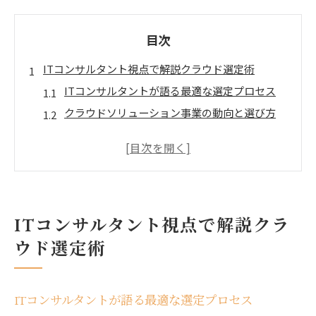
目次
ITコンサルタント視点で解説クラウド選定術
ITコンサルタントが語る最適な選定プロセス
クラウドソリューション事業の動向と選び方
ITコンサルタントが選ぶクラウドのポイント
クラウド ソリューション例から学ぶ活用法
提案力を高めるITコンサルタントの視点
クラウドソリューションとは何か徹底整理
ITコンサルタント視点で解説クラ
ITコンサルタントが解説する基本と全体像
クラウドソリューションとは何かを明確に理解
ウド選定術
クラウドソリューション事業の役割と発展
ITコンサルタント視点での分類と特徴整理
ITコンサルタントが語る最適な選定プロセス
経理代行分野におけるクラウドソリューション