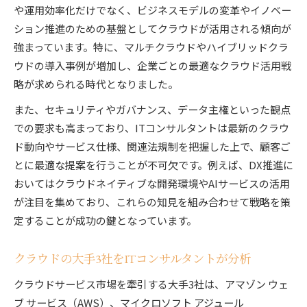
業務改善に効くクラウドの5つの基本特性を実
や運用効率化だけでなく、ビジネスモデルの変革やイノベー
践
ション推進のための基盤としてクラウドが活用される傾向が
ITコンサルタントが教えるクラウド活用成功事
強まっています。特に、マルチクラウドやハイブリッドクラ
例
ウドの導入事例が増加し、企業ごとの最適なクラウド活用戦
略が求められる時代となりました。
クラウド戦略でDXを加速させる実践テクニッ
ク
また、セキュリティやガバナンス、データ主権といった観点
ITコンサルタントが解説する移行の壁と対策
での要求も高まっており、ITコンサルタントは最新のクラウ
ド動向やサービス仕様、関連法規制を把握した上で、顧客ご
クラウド化が進まない理由をITコンサルタント
とに最適な提案を行うことが不可欠です。例えば、DX推進に
が解説
おいてはクラウドネイティブな開発環境やAIサービスの活用
ITコンサルタントが実践する移行障壁への対策
が注目を集めており、これらの知見を組み合わせて戦略を策
法
定することが成功の鍵となっています。
ITコンサルタント視点で考える組織課題と対応
策
クラウドの大手3社をITコンサルタントが分析
クラウド移行時にありがちな失敗と回避ポイン
クラウドサービス市場を牽引する大手3社は、アマゾン ウェ
ト
ブ サービス（AWS）、マイクロソフト アジュール
ITコンサルタントに学ぶレガシー克服の実践例