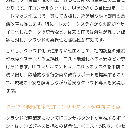
なります。ITコンサルタントは、現状分析から目標設定、ロ
クラウド選定で重視すべきITコンサルタントの
ードマップ作成まで一貫して支援し、経営層や現場部門の意
観点
識改革も促します。特に、レガシーシステムからの脱却やサ
業務最適化のためのクラウド選定とITコンサル
イロ化したデータの統合など、従来のITでは解決が難しい課
タント
題に対し、クラウドの柔軟性と拡張性が有効です。
業務改善を支えるクラウド導入の秘訣
しかし、クラウド化が進まない理由として、社内調整の難航
ITコンサルタントが伝えるクラウド導入の工夫
や既存システムとの互換性、コスト最適化への不安などが挙
点
げられます。ITコンサルタントは、これらのリスクを事前に
業務改善に直結するクラウド戦略の運用術
洗い出し、段階的な移行計画や教育サポートを提案すること
ITコンサルタント流クラウド導入成功の秘訣
で、現場の不安を解消しながら着実なクラウド導入を実現し
クラウド戦略と業務改革を両立するポイント
ます。
ITコンサルタントが強調する導入後の運用体制
クラウド戦略策定でITコンサルタントが重視する点
クラウド戦略策定においてITコンサルタントが重視するポイ
ントは、①ビジネス目標との整合性、②コスト対効果、③セ