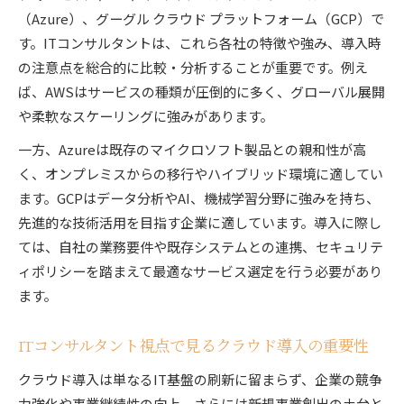
（Azure）、グーグル クラウド プラットフォーム（GCP）で
変化に強いクラウド戦略の要点を知る
す。ITコンサルタントは、これら各社の特徴や強み、導入時
ITコンサルタント流クラウド戦略の要点整理術
の注意点を総合的に比較・分析することが重要です。例え
変化対応力を高めるクラウド戦略の実践ポイン
ば、AWSはサービスの種類が圧倒的に多く、グローバル展開
ト
や柔軟なスケーリングに強みがあります。
ITコンサルタントが語る持続可能なクラウド活
一方、Azureは既存のマイクロソフト製品との親和性が高
用
く、オンプレミスからの移行やハイブリッド環境に適してい
クラウド戦略に必要な柔軟性とITコンサルタン
ます。GCPはデータ分析やAI、機械学習分野に強みを持ち、
トの役割
先進的な技術活用を目指す企業に適しています。導入に際し
変化が激しい時代のクラウド戦略成功要因
ては、自社の業務要件や既存システムとの連携、セキュリテ
自社DXを加速させるクラウド選定手順
ィポリシーを踏まえて最適なサービス選定を行う必要があり
ます。
ITコンサルタントが解説するクラウド選定の基
準
ITコンサルタント視点で見るクラウド導入の重要性
クラウド戦略で自社DXを加速させる選定手順
ITコンサルタント視点で選ぶクラウドサービス
クラウド導入は単なるIT基盤の刷新に留まらず、企業の競争
の違い
力強化や事業継続性の向上、さらには新規事業創出の土台と