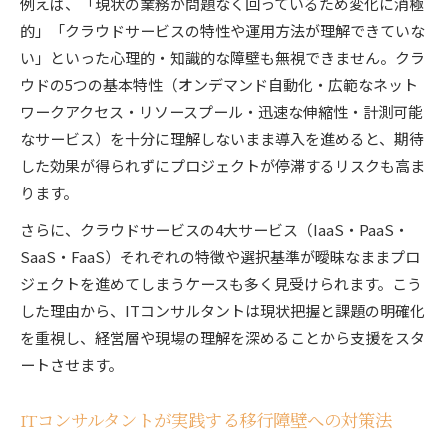
例えば、「現状の業務が問題なく回っているため変化に消極
的」「クラウドサービスの特性や運用方法が理解できていな
い」といった心理的・知識的な障壁も無視できません。クラ
ウドの5つの基本特性（オンデマンド自動化・広範なネット
ワークアクセス・リソースプール・迅速な伸縮性・計測可能
なサービス）を十分に理解しないまま導入を進めると、期待
した効果が得られずにプロジェクトが停滞するリスクも高ま
ります。
さらに、クラウドサービスの4大サービス（IaaS・PaaS・
SaaS・FaaS）それぞれの特徴や選択基準が曖昧なままプロ
ジェクトを進めてしまうケースも多く見受けられます。こう
した理由から、ITコンサルタントは現状把握と課題の明確化
を重視し、経営層や現場の理解を深めることから支援をスタ
ートさせます。
ITコンサルタントが実践する移行障壁への対策法