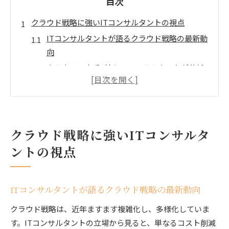
目次
クラウド戦略に強いITコンサルタントの視点
ITコンサルタントが語るクラウド戦略の最新動
向
クラウドの大手3社をITコンサルタントが分析
ITコンサルタント視点で見るクラウド導入の重
要性
クラウド戦略策定でITコンサルタントが重視す
る点
クラウド戦略に強いITコンサルタ
ITコンサルタントが提案するDX推進の基本視
ントの視点
点
DX成功へ導く実践的クラウド活用術
ITコンサルタントが提案する実践的DXクラウ
ITコンサルタントが語るクラウド戦略の最新動向
ド活用法
クラウド戦略は、近年ますます複雑化し、多様化していま
クラウドサービス4大モデルの特徴と活用例
す。ITコンサルタントの立場から見ると、単なるコスト削減