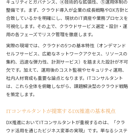
キュリティとガバナンス、④技術的な拡張性、⑤運用体制の
整備です。まず、クラウド導入が企業の成長戦略やDX方針と
合致しているかを明確にし、現状のIT資産や業務プロセスを
可視化します。その上で、クラウドサービス選定・設計・運
用の各フェーズでリスク管理を徹底します。
実際の現場では、クラウドの5つの基本特性（オンデマンド
セルフサービス、広範なネットワークアクセス、リソースの
集約、迅速な弾力性、計測サービス）を踏まえた設計が不可
欠です。加えて、運用後のコスト監視やセキュリティ運用、
社内人材育成も重要な論点となります。ITコンサルタント
は、これら全体を俯瞰しながら、課題解決型のクラウド戦略
を策定します。
ITコンサルタントが提案するDX推進の基本視点
DX推進においてITコンサルタントが重視するのは、「クラ
ウド活用を通じたビジネス変革の実現」です。単なるシステ