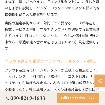
金体系に違いがあります。ITコンサルタントは、こうした違
いを丁寧に説明し、ベンダーロックインのリスクや将来的な
拡張性も踏まえた提案を行います。
実際の選定事例からは、部門ごとに異なるニーズが存在し、
複数サービスの併用（マルチクラウド）を選択する企業も増
えています。ITコンサルタントは、こうした複雑な選択肢の
中から、最適な組み合わせを導き出すための知見を提供しま
す。
クラウド選定で重視すべきITコンサルタントの観点
クラウド選定時にITコンサルタントが重視する観点として、
「ガバナンス」「可用性」「拡張性」「コスト管理」「セキ
ュリティ」が挙げられます。これらはDX推進の成否を左右す
る要素であり、特に運用フェーズでの課題発生を未然に防ぐ
ために欠かせません。
090-8219-1633
お問い合わせはこちら
たとえば、ガバナンスではアクセス権限の管理や情報漏洩リ