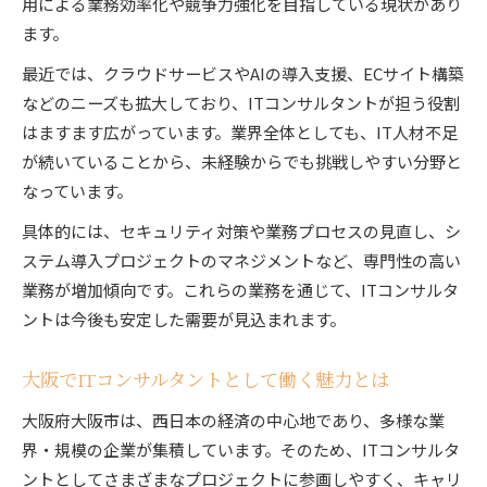
用による業務効率化や競争力強化を目指している現状があり
ITコンサルタント就職で重視したい社風とは
ます。
ITコンサルに向いている人とはどんな人か
最近では、クラウドサービスやAIの導入支援、ECサイト構築
ITコンサルタントに必要な資質と適性を解説
などのニーズも拡大しており、ITコンサルタントが担う役割
ITコンサルタントが活躍するための強みとは
はますます広がっています。業界全体としても、IT人材不足
ITコンサルタント適性診断で見える自分の強み
が続いていることから、未経験からでも挑戦しやすい分野と
ITコンサルタント向きの性格や思考を紹介
なっています。
ITコンサルタントで活かせる経験やスキルとは
具体的には、セキュリティ対策や業務プロセスの見直し、シ
ステム導入プロジェクトのマネジメントなど、専門性の高い
業務が増加傾向です。これらの業務を通じて、ITコンサルタ
ントは今後も安定した需要が見込まれます。
大阪でITコンサルタントとして働く魅力とは
大阪府大阪市は、西日本の経済の中心地であり、多様な業
界・規模の企業が集積しています。そのため、ITコンサルタ
ントとしてさまざまなプロジェクトに参画しやすく、キャリ