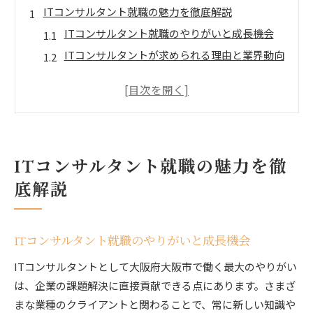
ITコンサルタント就職の魅力を徹底解説
ITコンサルタント就職のやりがいと成長機会
ITコンサルタントが求められる理由と業界動向
大阪でITコンサルタントとして働く魅力とは
ITコンサルタント就職のキャリアパスを解説
ITコンサルタントの仕事で得られるスキル紹介
転職希望者必見のITコンサルタント業界動向
ITコンサルタント就職の魅力を徹
ITコンサルタント業界の最新トレンドを解説
ITコンサルタント転職で注目される企業の特徴
底解説
ITコンサルタントを取り巻く市場ニーズの変化
ITコンサルタント転職者に求められる資質とは
ITコンサルタント就職のやりがいと成長機会
ITコンサルタント業界で求められる専門性とは
ITコンサルタントとして大阪府大阪市で働く最大のやりがい
年収アップを目指すならITコンサルタントへ
は、企業の課題解決に直接貢献できる点にあります。さまざ
ITコンサルタントの年収相場とその推移を解説
まな業種のクライアントと関わることで、常に新しい知識や