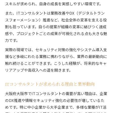
キャリア別ITコンサルタントの年収アップ術
スキルが求められ、自身の成長を実感しやすい環境です。
ITコンサルタント転職で収入を上げる方法
また、ITコンサルタントは業務改善やDX（デジタルトラン
ITコンサルタント年収向上に必要なスキルとは
スフォーメーション）推進など、社会全体の変革を支える役
ITコンサルタントの報酬体系とそのメリット
割も担っています。自らの提案が組織の変革に結びつく達成
大阪府大阪市で広がるITコンサルタントの可能性
感や、プロジェクトごとの成果が可視化される点も大きな魅
ITコンサルタントとして大阪で選ばれる理由
力です。
大阪府大阪市でITコンサルタントが活躍する場
実際の現場では、セキュリティ対策の強化やシステム導入支
ITコンサルタント需要が高まる背景を解説
援など多岐にわたる業務に携わりながら、業界の最新動向に
触れ続けることができます。こうした経験が、将来的なキャ
大阪エリアのITコンサルタント就職事情とは
リアアップや高収入への道を開きます。
ITコンサルタントとして挑戦できる分野紹介
キャリア形成に役立つITコンサルタントの選び方
ITコンサルタントが求められる理由と業界動向
ITコンサルタント企業選びの重要ポイント解説
大阪府大阪市でITコンサルタントの需要が高い理由は、企業
自分に合うITコンサルタント企業の見極め方
のDX推進や情報セキュリティ強化の必要性が増しているた
ITコンサルタントで後悔しない転職先の選び方
めです。特に中小企業から大手企業まで、多様な業種がIT活
ITコンサルタント選択で注目すべき福利厚生