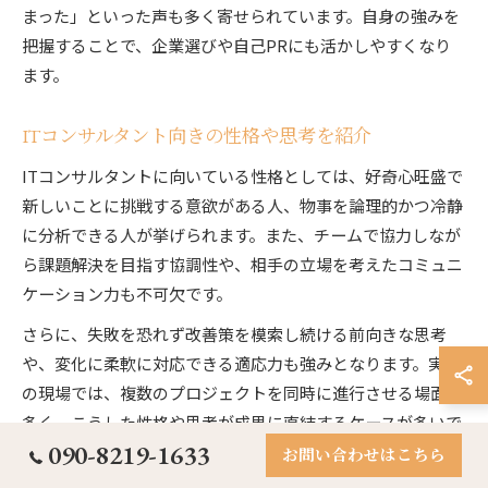
まった」といった声も多く寄せられています。自身の強みを
把握することで、企業選びや自己PRにも活かしやすくなり
ます。
ITコンサルタント向きの性格や思考を紹介
ITコンサルタントに向いている性格としては、好奇心旺盛で
新しいことに挑戦する意欲がある人、物事を論理的かつ冷静
に分析できる人が挙げられます。また、チームで協力しなが
ら課題解決を目指す協調性や、相手の立場を考えたコミュニ
ケーション力も不可欠です。
さらに、失敗を恐れず改善策を模索し続ける前向きな思考
や、変化に柔軟に対応できる適応力も強みとなります。実際
の現場では、複数のプロジェクトを同時に進行させる場面も
多く、こうした性格や思考が成果に直結するケースが多いで
090-8219-1633
す。
お問い合わせはこちら