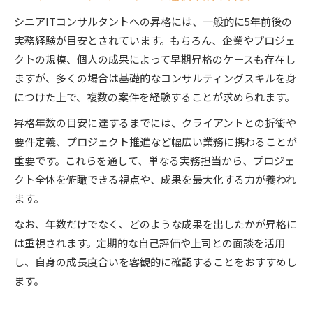
実力差を埋めるための自己成長法を紹介
シニアITコンサルタントへの昇格には、一般的に5年前後の
早期昇進を目指すITコンサルタントの行動習慣
実務経験が目安とされています。もちろん、企業やプロジェ
経験年数だけに頼らないシニア昇格アプローチ
クトの規模、個人の成果によって早期昇格のケースも存在し
ITコンサルタント同士の比較で見える成長課題
ますが、多くの場合は基礎的なコンサルティングスキルを身
シニア職への早期昇格を目指すには
につけた上で、複数の案件を経験することが求められます。
ITコンサルタントが早期昇格のために準備すべ
昇格年数の目安に達するまでには、クライアントとの折衝や
きこと
要件定義、プロジェクト推進など幅広い業務に携わることが
評価されるITコンサルタントのリーダーシップ
重要です。これらを通して、単なる実務担当から、プロジェ
力
クト全体を俯瞰できる視点や、成果を最大化する力が養われ
シニア昇格を実現する実践的な行動例
ます。
クライアント対応力が昇格に与える影響
なお、年数だけでなく、どのような成果を出したかが昇格に
ITコンサルタントの昇格を加速させる学び方
は重視されます。定期的な自己評価や上司との面談を活用
し、自身の成長度合いを客観的に確認することをおすすめし
ます。