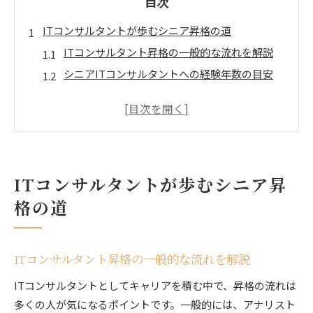
目次
ITコンサルタントが歩むシニア昇格の道
ITコンサルタント昇格の一般的な流れを解説
シニアITコンサルタントへの経験年数の目安
昇格時に求められるITコンサルタントのスキル
キャリア初期から意識したいシニア昇格戦略
ITコンサルタントが感じる昇進の壁とその対策
シニアコンサルタントとは何か徹底解説
ITコンサルタントが歩むシニア昇
ITコンサルタントのシニア職の定義と特徴
シニアコンサルタントに期待される役割や責任
格の道
ITコンサルタントでリーダーになる条件とは
専門性が問われるシニアITコンサルタントの実
ITコンサルタント昇格の一般的な流れを解説
務
ITコンサルタントとしてキャリアを積む中で、昇格の流れは
ITコンサルタントにおける評価基準の違い
多くの人が気になるポイントです。一般的には、アナリスト
キャリアアップに役立つITコンサルの戦略