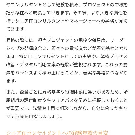
やコンサルタントとして経験を積み、プロジェクトの中核を
ITコンサルタントのキャリア戦略を立てるコツ
担う存在へと成長していきます。その後、より大きな責任を
キャリアアップを実現するスキルの磨き方
持つシニアITコンサルタントやマネージャーへの昇格が見え
ITコンサルタントが挑戦すべき新たな領域
てきます。
シニア昇格を意識した経験の積み重ね方
昇格の際には、担当プロジェクトの規模や難易度、リーダー
転職も視野に入れたITコンサルタントの選択肢
シップの発揮度合い、顧客への貢献度などが評価基準となり
シニアで年収アップを実現する方法
ます。特にITコンサルタントとしての実績や、業務プロセス
ITコンサルタントが年収を上げる具体策
改善・デジタル戦略立案の経験が重視されます。これらの要
素をバランスよく積み上げることが、着実な昇格につながり
シニアコンサルタント職での評価と報酬の関係
ます。
スキルアップが年収に直結するITコンサルタン
ト業界
また、企業ごとに昇格基準や役職体系に違いがあるため、所
属組織の評価制度やキャリアパスを早めに把握しておくこと
交渉力向上でITコンサルタントの年収を伸ばす
が重要です。先輩や上司に相談しながら、自分に合ったキャ
市場価値を高めるITコンサルタントの自己投資
リア形成を目指しましょう。
昇進年数と実力差を乗り越えるポイント
ITコンサルタントの昇進年数とその傾向を分析
シニアITコンサルタントへの経験年数の目安